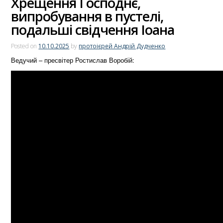
Хрещення Господнє,
випробування в пустелі,
подальші свідчення Іоана
Posted on
10.10.2025
by
протоієрей Андрій Дудченко
Ведучий – пресвітер Ростислав Воробій: