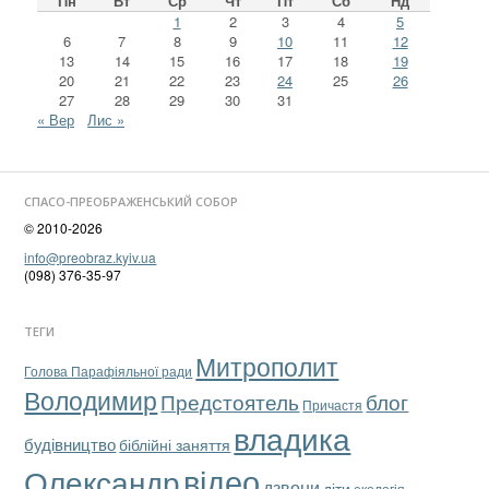
Пн
Вт
Ср
Чт
Пт
Сб
Нд
1
2
3
4
5
6
7
8
9
10
11
12
13
14
15
16
17
18
19
20
21
22
23
24
25
26
27
28
29
30
31
« Вер
Лис »
СПАСО-ПРЕОБРАЖЕНСЬКИЙ СОБОР
© 2010-2026
info@preobraz.kyiv.ua
(098) 376-35-97
ТЕГИ
Митрополит
Голова Парафіяльної ради
Володимир
Предстоятель
блог
Причастя
владика
будівництво
біблійні заняття
відео
Олександр
дзвони
діти
екологія