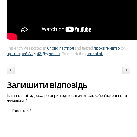
This entry was posted in
Слово пастиря
and tagged
просвітництво
by
протоієрей Андрій Дудченко
. Bookmark the
permalink
.
Post navigation
Previous
→
Залишити відповідь
Ваша e-mail адреса не оприлюднюватиметься.
Обов’язкові поля
позначені
*
Коментар
*