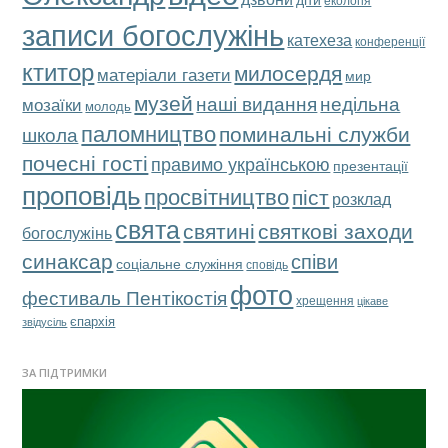
записи богослужінь
катехеза
конференції
ктитор
милосердя
матеріали газети
мир
музей
наші видання
недільна
мозаїки
молодь
паломництво
поминальні служби
школа
почесні гості
правимо українською
презентації
проповідь
просвітництво
піст
розклад
свята
святкові заходи
святині
богослужінь
синаксар
співи
соціальне служіння
сповідь
фото
фестиваль Пентікостія
хрещення
цікаве
єпархія
звідусіль
ЗА ПІДТРИМКИ