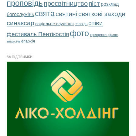
проповідь
просвітництво
піст
розклад
свята
святкові заходи
святині
богослужінь
синаксар
співи
соціальне служіння
сповідь
фото
фестиваль Пентікостія
хрещення
цікаве
єпархія
звідусіль
ЗА ПІДТРИМКИ