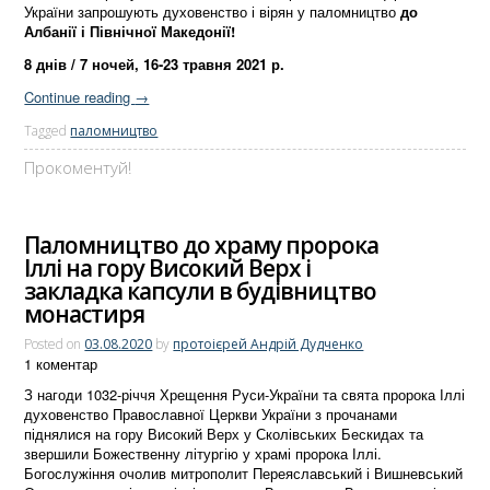
України запрошують духовенство і вірян у паломництво
до
Албанії і Північної Македонії!
8 днів / 7 ночей, 16-23 травня 2021 р.
Continue reading
→
Tagged
паломництво
Прокоментуй!
Паломництво до храму пророка
Іллі на гору Високий Верх і
закладка капсули в будівництво
монастиря
Posted on
03.08.2020
by
протоієрей Андрій Дудченко
1 коментар
З нагоди 1032-річчя Хрещення Руси-України та свята пророка Іллі
духовенство Православної Церкви України з прочанами
піднялися на гору Високий Верх у Сколівських Бескидах та
звершили Божественну літургію у храмі пророка Іллі.
Богослужіння очолив митрополит Переяславський і Вишневський