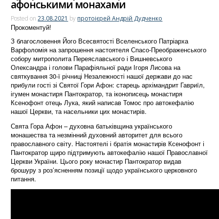
афонськими монахами
Posted on
23.08.2021
by
протоієрей Андрій Дудченко
Прокоментуй!
З благословення Його Всесвятості Вселенського Патріарха
Варфоломія на запрошення настоятеля Спасо-Преображенського
собору митрополита Переяславського і Вишневського
Олександра і голови Парафіяльної ради Ігоря Лисова на
святкування 30-ї річниці Незалежності нашої держави до нас
прибули гості зі Святої Гори Афон: старець архімандрит Гавриїл,
ігумен монастиря Пантократор, та іконописець монастиря
Ксенофонт отець Лука, який написав Томос про автокефалію
нашої Церкви, та насельники цих монастирів.
Свята Гора Афон – духовна батьківщина українського
монашества та незмінний духовний авторитет для всього
православного світу. Настоятелі і братія монастирів Ксенофонт і
Пантократор щиро підтримують автокефалію нашої Православної
Церкви України. Цього року монастир Пантократор видав
брошуру з роз’ясненням позиції щодо українського церковного
питання.