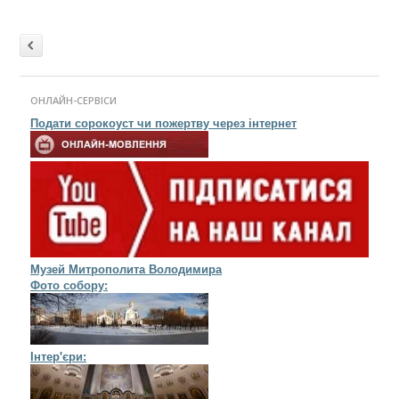
Post navigation
Older
posts
ОНЛАЙН-СЕРВІСИ
Подати сорокоуст чи пожертву через інтернет
Музей Митрополита Володимира
Фото собору:
Інтер'єри: