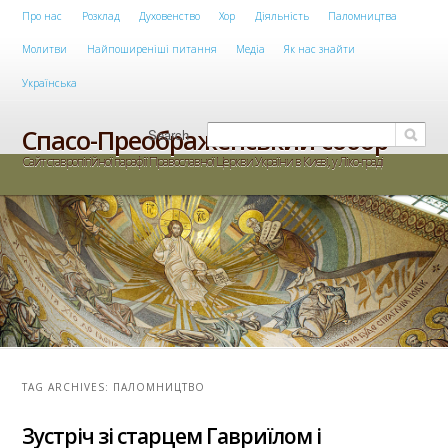
Main menu
Про нас
Розклад
Духовенство
Хор
Діяльність
Паломництва
Skip to primary content
Skip to secondary content
Молитви
Найпоширеніші питання
Медіа
Як нас знайти
Українська
Спасо-Преображенський собор
Search
Сайт ставропігійної парафії Православної Церкви України в Києві, у Ліко-граді
TAG ARCHIVES:
ПАЛОМНИЦТВО
Зустріч зі старцем Гавриїлом і