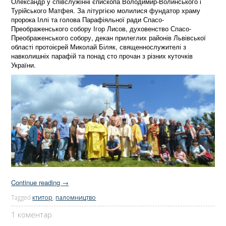
Олександр у співслужінні єпископа Володимир-Волинського і
Турійського Матфея. За літургією молилися фундатор храму
пророка Іллі та голова Парафіяльної ради Спасо-
Преображенського собору Ігор Лисов, духовенство Спасо-
Преображенського собору, декан прилеглих районів Львівської
області протоієрей Миколай Біляк, священнослужителі з
навколишніх парафій та понад сто прочан з різних куточків
України.
Continue reading
→
Tagged
ктитор
,
паломництво
1 коментар