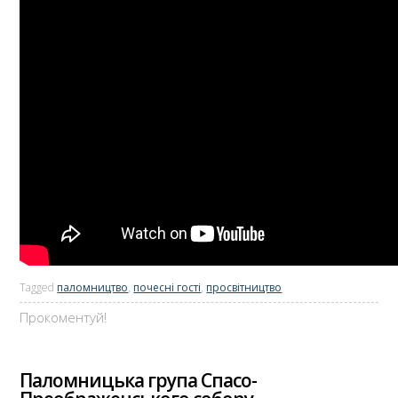
Tagged
паломництво
,
почесні гості
,
просвітництво
Прокоментуй!
Паломницька група Спасо-