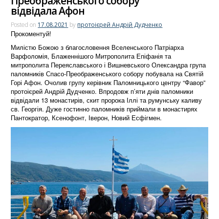
Преображенського собору
відвідала Афон
Posted on
17.08.2021
by
протоієрей Андрій Дудченко
Прокоментуй!
Милістю Божою з благословення Вселенського Патріарха
Варфоломія, Блаженнішого Митрополита Епіфанія та
митрополита Переяславського і Вишневського Олександра група
паломників Спасо-Преображенського собору побувала на Святій
Горі Афон. Очолив групу керівник Паломницького центру “Фавор”
протоієрей Андрій Дудченко. Впродовж п’яти днів паломники
відвідали 13 монастирів, скит пророка Іллі та румунську каливу
св. Георгія. Дуже гостинно паломників приймали в монастирях
Пантократор, Ксенофонт, Іверон, Новий Есфігмен.