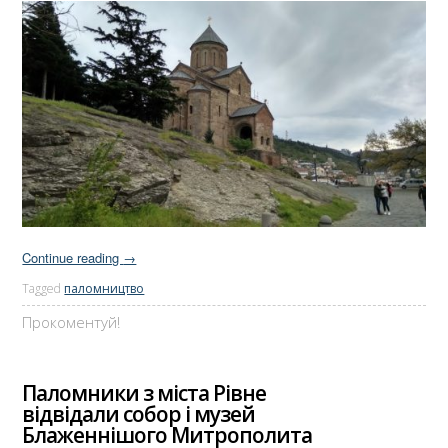
Continue reading
→
Tagged
паломництво
Прокоментуй!
Паломники з міста Рівне
відвідали собор і музей
Блаженнішого Митрополита