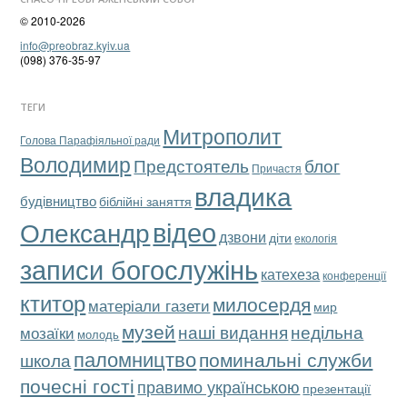
© 2010-2026
info@preobraz.kyiv.ua
(098) 376-35-97
ТЕГИ
Митрополит
Голова Парафіяльної ради
Володимир
Предстоятель
блог
Причастя
владика
будівництво
біблійні заняття
відео
Олександр
дзвони
діти
екологія
записи богослужінь
катехеза
конференції
ктитор
милосердя
матеріали газети
мир
музей
наші видання
недільна
мозаїки
молодь
паломництво
поминальні служби
школа
почесні гості
правимо українською
презентації