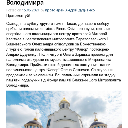
Володимира
Posted on
15.05.2021
by
протоієрей Андрій Дудченко
Прокоментуй!
Сьогодні, в суботу другого тижня Пасхи, до нашого собору
приїхали паломники з міста Рівне. Очільник групи, керівник
єпархіального паломницького центру протоієрей Миколай
Капітула з благословення митрополита Переяславського і
Вишневського Олександра співслужив за Божественною
літургією голові паломницького центру “Фавор” протоієрею
Андрію Дудченку. Після літургії Ольга Заріцька провела для
паломників екскурсію по музею Блаженнішого Митрополита
Володимира. Приймати гостей допомогла заступник голови
паломницького центру “Фавор” Олена Сотничек. Спілкування
продовжили за чаюванням. Всі паломники отримали на згадку
пам’ятні подарунки від Фонду пам’яті Блаженнішого Митрополита
Володимира.