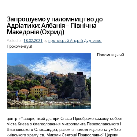
Запрошуємо у паломництво до
Адріатики: Албанія – Північна
Македонія (Охрид)
Posted on
18.02.2021
by
протоієрей Андрій Дудченко
Прокоментуй!
Паломницький
центр «Фавор», який діє при Спасо-Преображенському соборі
міста Києва з благословення митрополита Переяславського і
Вишневського Олександра, разом із паломницькою службою
київського храму св. Миколи Святоші Православної Церкви