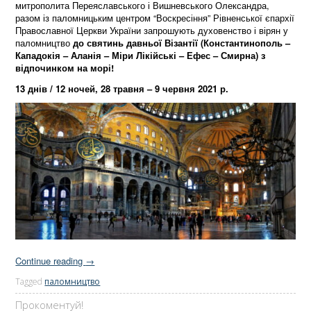
митрополита Переяславського і Вишневського Олександра,
разом із паломницьким центром “Воскресіння” Рівненської єпархії
Православної Церкви України запрошують духовенство і вірян у
паломництво
до святинь давньої Візантії (Константинополь –
Кападокія – Аланія – Міри Лікійські – Ефес – Смирна) з
відпочинком на морі!
13 днів / 12 ночей, 28 травня – 9 червня 2021 р.
Continue reading
→
Tagged
паломництво
Прокоментуй!