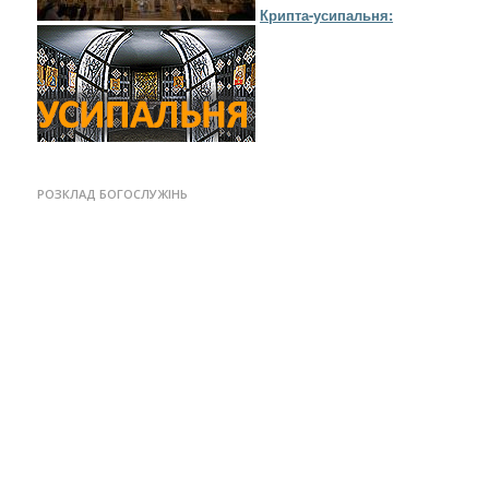
Крипта-усипальня:
РОЗКЛАД БОГОСЛУЖІНЬ