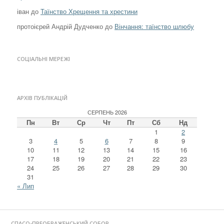
іван
до
Таїнство Хрещення та хрестини
протоієрей Андрій Дудченко
до
Вінчання: таїнство шлюбу
СОЦІАЛЬНІ МЕРЕЖІ
АРХІВ ПУБЛІКАЦІЙ
СЕРПЕНЬ 2026
Пн
Вт
Ср
Чт
Пт
Сб
Нд
1
2
3
4
5
6
7
8
9
10
11
12
13
14
15
16
17
18
19
20
21
22
23
24
25
26
27
28
29
30
31
« Лип
СПАСО-ПРЕОБРАЖЕНСЬКИЙ СОБОР