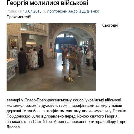
Георгія молилися військові
Posted on
13.07.2015
by
протоієрей Андрій Дудченко
Прокоментуй!
Сьогодні
ввечері у Спасо-Преображенському соборі українські військові
молилися разом із духовенством і парафіянами за мир у нашій
державі. Молебень з акафістом святому великомученику Георгію
Побідоносцю було відправлено перед іконою святого Георгія,
написаною на Святій Горі Афон на прохання ктитора собору Ігоря
Лисова.