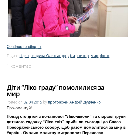
Continue reading
→
Tagged
відео
,
владика Олександр
,
діти
,
ктитор
,
мир
,
фото
1 коментар
Діти “Ліко-граду” помолилися за
мир
Posted on
02.04.2015
by
протоієрей Андрій Дудченко
Прокоментуй!
Понад сто дітей з початкової “Ліко-школи” та старшої групи
дитячого садочку “Ліко-світ” прийшли сьогодні до Спасо-
Преображенського собору, щоб разом помолитися за мир в
Україні. Очолив молитву митрополит Переяслав-