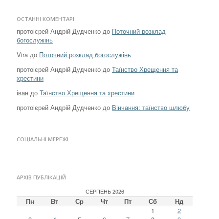
ОСТАННІ КОМЕНТАРІ
протоієрей Андрій Дудченко
до
Поточний розклад
богослужінь
Vira
до
Поточний розклад богослужінь
протоієрей Андрій Дудченко
до
Таїнство Хрещення та
хрестини
іван
до
Таїнство Хрещення та хрестини
протоієрей Андрій Дудченко
до
Вінчання: таїнство шлюбу
СОЦІАЛЬНІ МЕРЕЖІ
АРХІВ ПУБЛІКАЦІЙ
СЕРПЕНЬ 2026
Пн
Вт
Ср
Чт
Пт
Сб
Нд
1
2