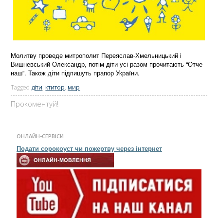
Молитву проведе митрополит Переяслав-Хмельницький і
Вишневський Олександр, потім діти усі разом прочитають “Отче
наш”. Також діти підпишуть прапор України.
Tagged
діти
,
ктитор
,
мир
Прокоментуй!
ОНЛАЙН-СЕРВІСИ
Подати сорокоуст чи пожертву через інтернет