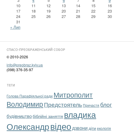
3
4
5
6
7
8
9
10
11
12
13
14
15
16
17
18
19
20
21
22
23
24
25
26
27
28
29
30
31
« Лип
СПАСО-ПРЕОБРАЖЕНСЬКИЙ СОБОР
© 2010-2026
info@preobraz.kyiv.ua
(098) 376-35-97
ТЕГИ
Митрополит
Голова Парафіяльної ради
Володимир
Предстоятель
блог
Причастя
владика
будівництво
біблійні заняття
відео
Олександр
дзвони
діти
екологія