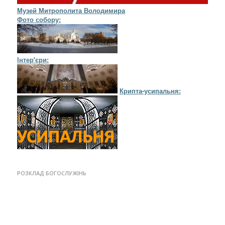
Музей Митрополита Володимира
Фото собору:
Інтер'єри:
Крипта-усипальня:
РОЗКЛАД БОГОСЛУЖІНЬ