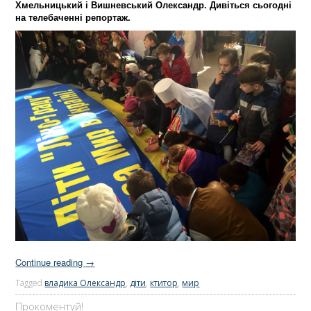
Хмельницький і Вишневський Олександр. Дивіться сьогодні
на телебаченні репортаж.
Continue reading
→
Tagged
владика Олександр
,
діти
,
ктитор
,
мир
Прокоментуй!