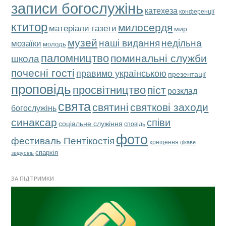
записи богослужінь
катехеза
конференції
ктитор
милосердя
матеріали газети
мир
музей
наші видання
недільна
мозаїки
молодь
паломництво
поминальні служби
школа
почесні гості
правимо українською
презентації
проповідь
просвітництво
піст
розклад
свята
святкові заходи
святині
богослужінь
синаксар
співи
соціальне служіння
сповідь
фото
фестиваль Пентікостія
хрещення
цікаве
єпархія
звідусіль
ЗА ПІДТРИМКИ