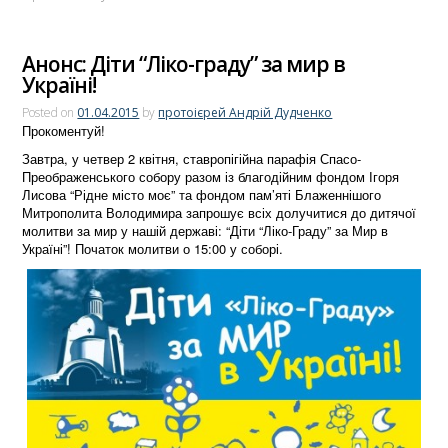
Анонс: Діти “Ліко-граду” за мир в
Україні!
Posted on
01.04.2015
by
протоієрей Андрій Дудченко
Прокоментуй!
Завтра, у четвер 2 квітня, ставропігійна парафія Спасо-
Преображенського собору разом із благодійним фондом Ігоря
Лисова “Рідне місто моє” та фондом пам’яті Блаженнішого
Митрополита Володимира запрошує всіх долучитися до дитячої
молитви за мир у нашій державі: “Діти “Ліко-Граду” за Мир в
Україні”! Початок молитви о 15:00 у соборі.