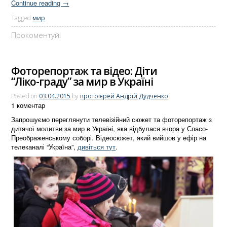
Continue reading
→
Tagged
мир
Прокоментуй!
Фоторепортаж та відео: Діти
“Ліко-граду” за мир в Україні
Posted on
03.04.2015
by
протоієрей Андрій Дудченко
1 коментар
Запрошуємо переглянути телевізійний сюжет та фоторепортаж з
дитячої молитви за мир в Україні, яка відбулася вчора у Спасо-
Преображенському соборі. Відеосюжет, який вийшов у ефір на
телеканалі “Україна”,
дивіться тут
.