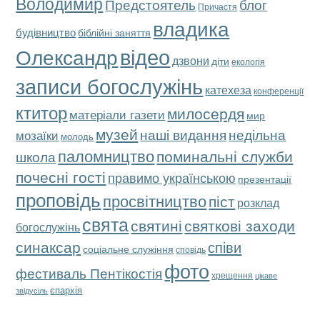
Володимир
Предстоятель
блог
Причастя
владика
будівництво
біблійні заняття
відео
Олександр
дзвони
діти
екологія
записи богослужінь
катехеза
конференції
ктитор
милосердя
матеріали газети
мир
музей
наші видання
недільна
мозаїки
молодь
паломництво
поминальні служби
школа
почесні гості
правимо українською
презентації
проповідь
просвітництво
піст
розклад
свята
святкові заходи
святині
богослужінь
синаксар
співи
соціальне служіння
сповідь
фото
фестиваль Пентікостія
хрещення
цікаве
єпархія
звідусіль