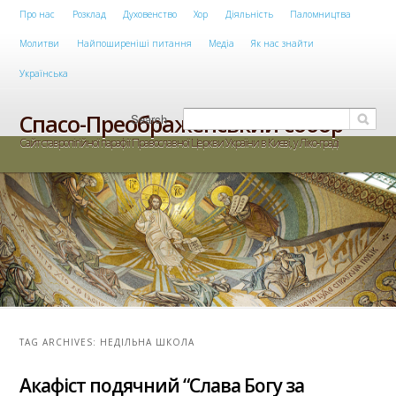
Main menu
Про нас
Розклад
Духовенство
Хор
Діяльність
Паломництва
Skip to primary content
Skip to secondary content
Молитви
Найпоширеніші питання
Медіа
Як нас знайти
Українська
Спасо-Преображенський собор
Search
Сайт ставропігійної парафії Православної Церкви України в Києві, у Ліко-граді
TAG ARCHIVES:
НЕДІЛЬНА ШКОЛА
Акафіст подячний “Слава Богу за