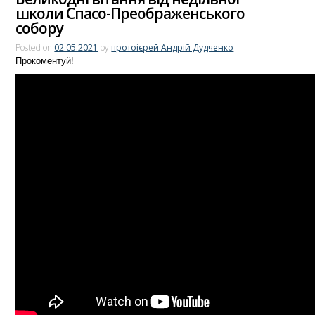
школи Спасо-Преображенського
собору
Posted on
02.05.2021
by
протоієрей Андрій Дудченко
Прокоментуй!