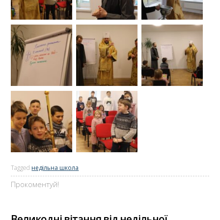
Tagged
недільна школа
Прокоментуй!
Великодні вітання від недільної