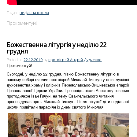
Tagged
недільна школа
Прокоментуй!
Божественна літургія у неділю 22
грудня
Posted on
22.12.2019
by
протоієрей Андрій Дудченко
Прокоментуй!
Сьогодні, у неділю 22 грудня, пізню Божественну літургію в
нашому соборі очолив протоієрей Миколай Тишкун у співслужінні
духовенства храму і кліриків Переяславсько-Вишневської єпархії
Православної Церкви України. Проповідь після Апостолу говорив
протодиякон Іван Гичун, на тему Євангельського читання
проповідував прот. Миколай Тишкун. Після літургії діти недільної
школи привітали парафіян із днем святого Миколая.