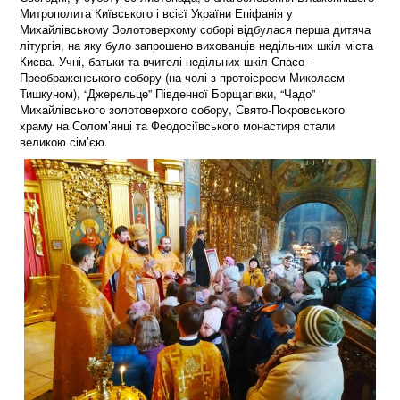
Митрополита Київського і всієї України Епіфанія у
Михайлівському Золотоверхому соборі відбулася перша дитяча
літургія, на яку було запрошено вихованців недільних шкіл міста
Києва. Учні, батьки та вчителі недільних шкіл Спасо-
Преображенського собору (на чолі з протоієреєм Миколаєм
Тишкуном), “Джерельце” Південної Борщагівки, “Чадо”
Михайлівського золотоверхого собору, Свято-Покровського
храму на Солом’янці та Феодосіївського монастиря стали
великою сім’єю.