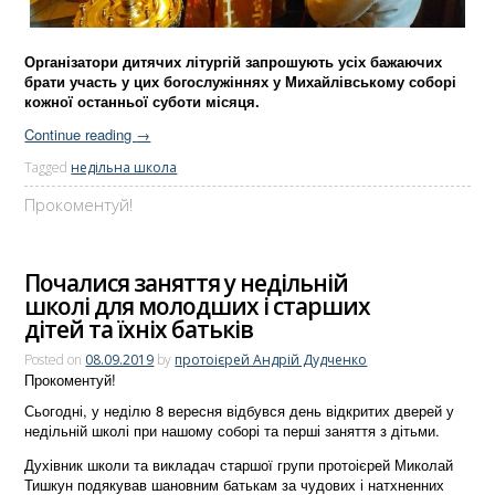
Організатори дитячих літургій запрошують усіх бажаючих
брати участь у цих богослужіннях у Михайлівському соборі
кожної останньої суботи місяця.
Continue reading
→
Tagged
недільна школа
Прокоментуй!
Почалися заняття у недільній
школі для молодших і старших
дітей та їхніх батьків
Posted on
08.09.2019
by
протоієрей Андрій Дудченко
Прокоментуй!
Сьогодні, у неділю 8 вересня відбувся день відкритих дверей у
недільній школі при нашому соборі та перші заняття з дітьми.
Духівник школи та викладач старшої групи протоієрей Миколай
Тишкун подякував шановним батькам за чудових і натхненних