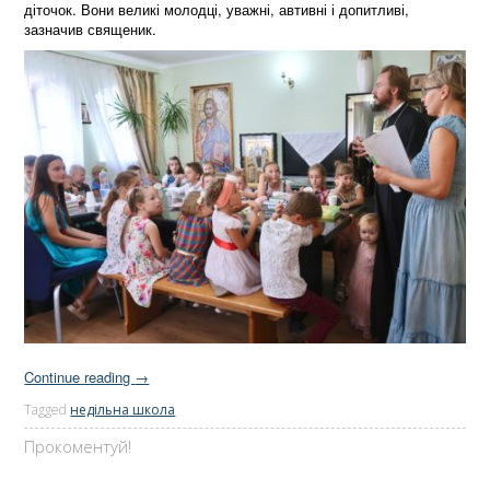
діточок. Вони великі молодці, уважні, автивні і допитливі,
зазначив священик.
Continue reading
→
Tagged
недільна школа
Прокоментуй!