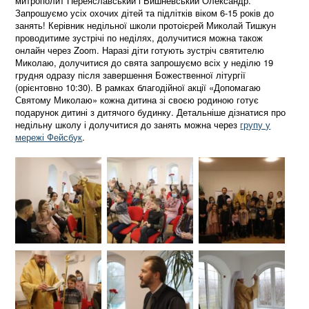
митрополит Переяславський і Вишневський Олександр.
Запрошуємо усіх охочих дітей та підлітків віком 6-15 років до
занять! Керівник недільної школи протоієрей Миколай Тишкун
проводитиме зустрічі по неділях, долучитися можна також
онлайн через Zoom. Наразі діти готують зустріч святителю
Миколаю, долучитися до свята запрошуємо всіх у неділю 19
грудня одразу після завершення Божественної літургії
(орієнтовно 10:30). В рамках благодійної акції «Допомагаю
Святому Миколаю» кожна дитина зі своєю родиною готує
подарунок дитині з дитячого будинку. Детальніше дізнатися про
недільну школу і долучитися до занять можна через
групу у
мережі Фейсбук
.