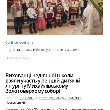
Continue reading
→
Tagged
відео
,
записи богослужінь
,
недільна школа
Прокоментуй!
Вихованці недільної школи
взяли участь у першій дитячій
літургії у Михайлівському
Золотоверхому соборі
Posted on
30.11.2019
by
протоієрей Андрій Дудченко
Прокоментуй!
Сьогодні, у суботу 30 листопада, з благословення Блаженнішого