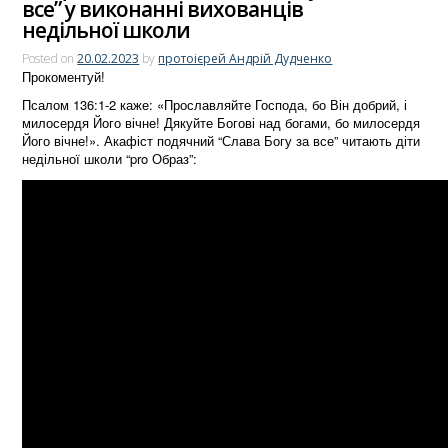
все” у виконанні вихованців
недільної школи
Posted on
20.02.2023
by
протоієрей Андрій Дудченко
Прокоментуй!
Псалом 136:1-2 каже: «Прославляйте Господа, бо Він добрий, і
милосердя Його вічне! Дякуйте Богові над богами, бо милосердя
Його вічне!». Акафіст подячний “Слава Богу за все” читають діти
недільної школи “pro Образ”: