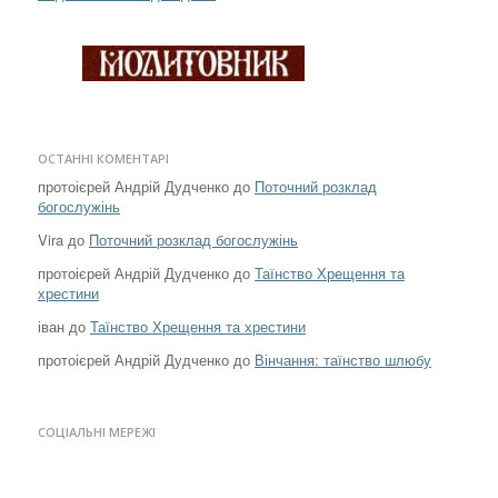
ОСТАННІ КОМЕНТАРІ
протоієрей Андрій Дудченко
до
Поточний розклад
богослужінь
Vira
до
Поточний розклад богослужінь
протоієрей Андрій Дудченко
до
Таїнство Хрещення та
хрестини
іван
до
Таїнство Хрещення та хрестини
протоієрей Андрій Дудченко
до
Вінчання: таїнство шлюбу
СОЦІАЛЬНІ МЕРЕЖІ