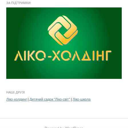
ЗА ПІДТРИМКИ
НАШІ ДРУЗІ
Ліко-холдинг
|
Дитячий садок "Ліко-світ"
|
Ліко-школа