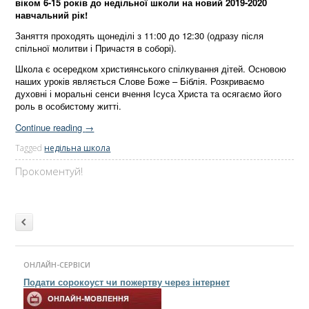
віком 6-15 років до недільної школи на новий 2019-2020
навчальний рік!
Заняття проходять щонеділі з 11:00 до 12:30 (одразу після
спільної молитви і Причастя в соборі).
Школа є осередком християнського спілкування дітей. Основою
наших уроків являється Слове Боже – Біблія. Розкриваємо
духовні і моральні сенси вчення Ісуса Христа та осягаємо його
роль в особистому житті.
Continue reading
→
Tagged
недільна школа
Прокоментуй!
Post navigation
Older
posts
ОНЛАЙН-СЕРВІСИ
Подати сорокоуст чи пожертву через інтернет