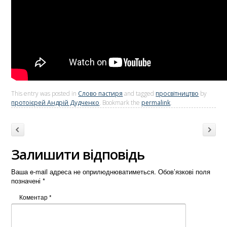
This entry was posted in
Слово пастиря
and tagged
просвітництво
by
протоієрей Андрій Дудченко
. Bookmark the
permalink
.
Post navigation
Previous
→
Залишити відповідь
Ваша e-mail адреса не оприлюднюватиметься.
Обов’язкові поля
позначені
*
Коментар
*