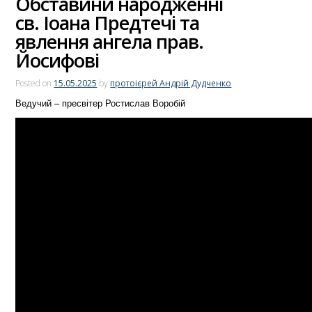
Обставини народженні
св. Іоана Предтечі та
явлення ангела прав.
Йосифові
Posted on
15.05.2025
by
протоієрей Андрій Дудченко
Ведучий – пресвітер Ростислав Воробій