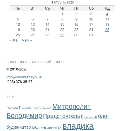
ТРАВЕНЬ 2025
Пн
Вт
Ср
Чт
Пт
Сб
Нд
1
2
3
4
5
6
7
8
9
10
11
12
13
14
15
16
17
18
19
20
21
22
23
24
25
26
27
28
29
30
31
« Кві
Чер »
СПАСО-ПРЕОБРАЖЕНСЬКИЙ СОБОР
© 2010-2026
info@preobraz.kyiv.ua
(098) 376-35-97
ТЕГИ
Митрополит
Голова Парафіяльної ради
Володимир
Предстоятель
блог
Причастя
владика
будівництво
біблійні заняття