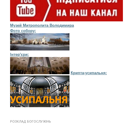
Музей Митрополита Володимира
Фото собору:
Інтер'єри:
Крипта-усипальня:
РОЗКЛАД БОГОСЛУЖІНЬ