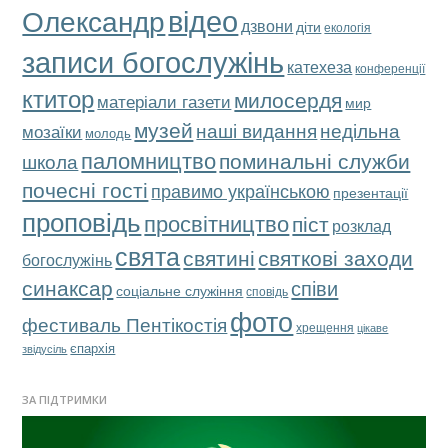
відео
Олександр
дзвони
діти
екологія
записи богослужінь
катехеза
конференції
ктитор
милосердя
матеріали газети
мир
музей
наші видання
недільна
мозаїки
молодь
паломництво
поминальні служби
школа
почесні гості
правимо українською
презентації
проповідь
просвітництво
піст
розклад
свята
святкові заходи
святині
богослужінь
синаксар
співи
соціальне служіння
сповідь
фото
фестиваль Пентікостія
хрещення
цікаве
єпархія
звідусіль
ЗА ПІДТРИМКИ