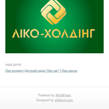
НАШІ ДРУЗІ
Ліко-холдинг
|
Дитячий садок "Ліко-світ"
|
Ліко-школа
Powered by
WordPress
Designed by
stfalcon.com