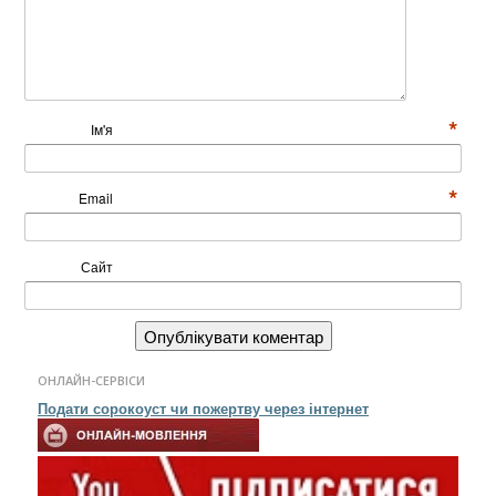
*
Ім'я
*
Email
Сайт
ОНЛАЙН-СЕРВІСИ
Подати сорокоуст чи пожертву через інтернет