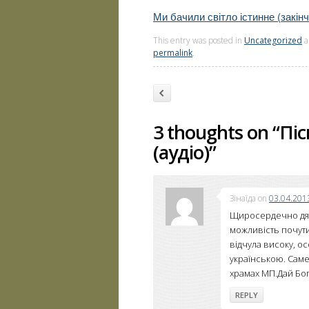
Ми бачили світло істинне (закінче
This entry was posted in
Uncategorized
a
permalink
.
Post navigation
Previous
3 thoughts on “
Піс
(аудіо)
”
Зінаїда
on
03.04.2013
Щиросердечно дяк
можливість почути
відчула високу, ос
українською. Саме 
храмах МП.Дай Бог
REPLY