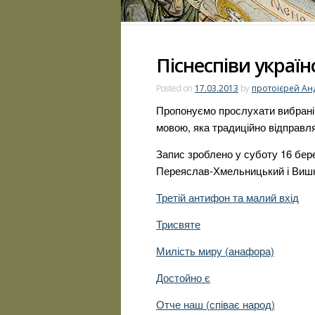
Піснеспіви українс
Posted on
17.03.2013
by
протоієрей Ан
Пропонуємо прослухати вибрані з
мовою, яка традиційно відправ
Запис зроблено у суботу 16 бер
Переяслав-Хмельницький і Виш
Третій антифон та малий вхід
Трисвяте
Милість миру (анафора)
Достойно є
Отче наш (співає народ)