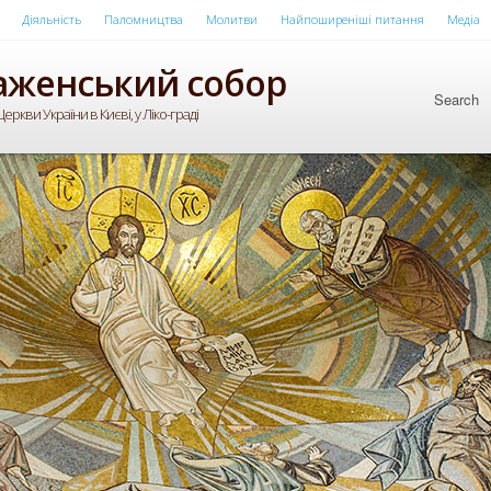
Діяльність
Паломництва
Молитви
Найпоширеніші питання
Медіа
аженський собор
Search
еркви України в Києві, у Ліко-граді