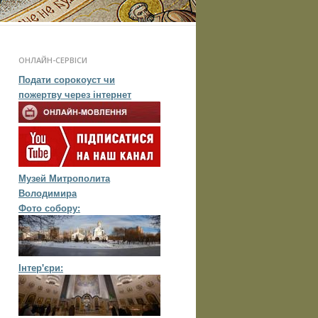
ОНЛАЙН-СЕРВІСИ
Подати сорокоуст чи
пожертву через інтернет
Музей Митрополита
Володимира
Фото собору:
Інтер'єри: