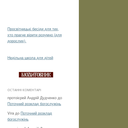
Просвітницькі бесіди для тих,
хто прагне вірити розумно (для
дорослих).
Недільна школа для дітей
ОСТАННІ КОМЕНТАРІ
протоієрей Андрій Дудченко
до
Поточний розклад богослужінь
Vira
до
Поточний розклад
богослужінь