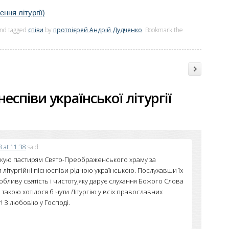
ння літургії)
nd tagged
співи
by
протоієрей Андрій Дудченко
. Bookmark the
→
неспіви української літургії
 at 11:38
said:
ую пастирям Свято-Преображенського храму за
 літургійні пісноспіви рідною українською. Послухавши їх
обливу святість і чистоту,яку дарує слухання Божого Слова
такою хотілося б чути Літургію у всіх православних
! З любовію у Господі.