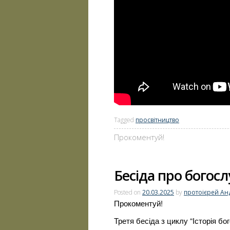
Tagged
просвітництво
Прокоментуй!
Бесіда про богослу
Posted on
20.03.2025
by
протоієрей Ан
Прокоментуй!
Третя бесіда з циклу “Історія бо