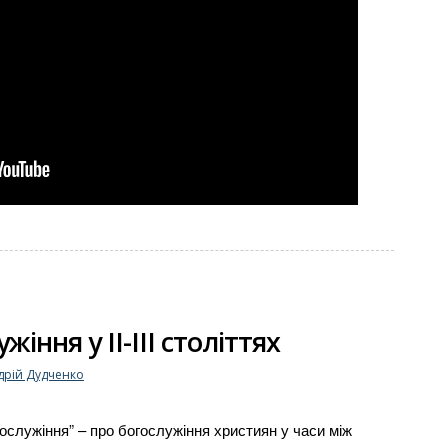
жіння у ІІ-ІІІ століттях
дрій Дудченко
гослужіння” – про богослужіння християн у часи між