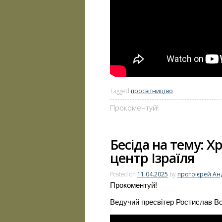
Tagged
просвітництво
Прокоментуй!
Бесіда на тему: Х
центр Ізраїля
Posted on
11.04.2025
by
протоієрей Ан
Прокоментуй!
Ведучий пресвітер Ростислав Во