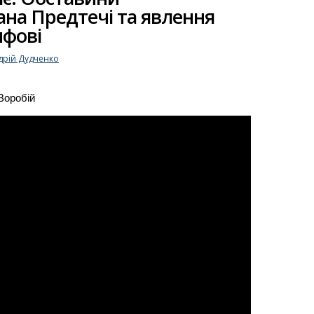
оана Предтечі та явлення
ифові
дрій Дудченко
Воробій