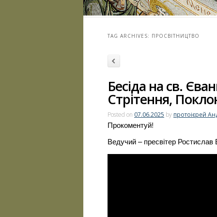
TAG ARCHIVES:
ПРОСВІТНИЦТВО
Post navigation
Older
Бесіда на св. Єван
posts
Стрітення, Покло
Posted on
07.06.2025
by
протоієрей Ан
Прокоментуй!
Ведучий – пресвітер Ростислав 