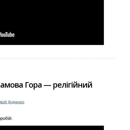
рамова Гора — релігійний
дрій Дудченко
робій: