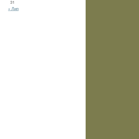
31
« Лип