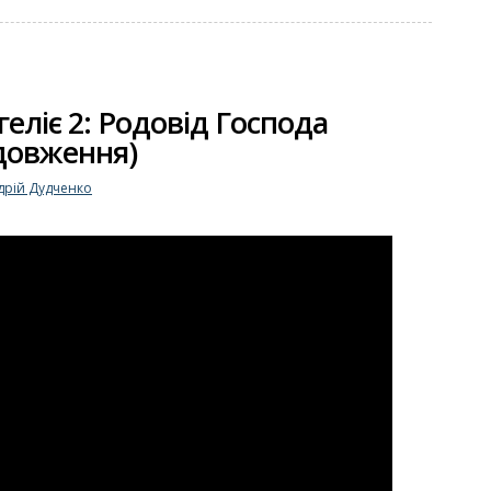
геліє 2: Родовід Господа
одовження)
дрій Дудченко