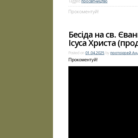
Tagged
просвітництво
Прокоментуй!
Бесіда на св. Єван
Ісуса Христа (пр
Posted on
01.04.2025
by
протоієрей Ан
Прокоментуй!