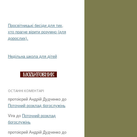
Просвітницькі бесіди для тих,
хто прагне вірити розумно (для
дорослих).
Недільна школа для дітей
ОСТАННІ КОМЕНТАРІ
протоієрей Андрій Дудченко
до
Поточний розклад богослужінь
Vira
до
Поточний розклад
богослужінь
протоієрей Андрій Дудченко
до