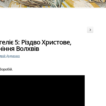
posts
геліє 5: Різдво Христове,
→
ніння Волхвів
дрій Дудченко
Воробій.