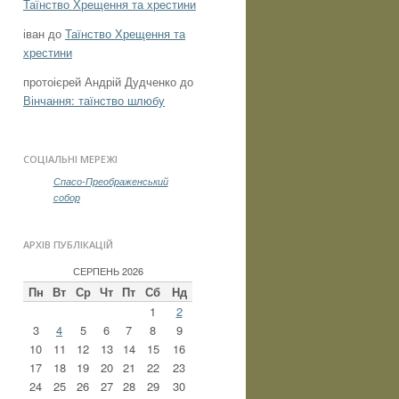
Таїнство Хрещення та хрестини
іван
до
Таїнство Хрещення та
хрестини
протоієрей Андрій Дудченко
до
Вінчання: таїнство шлюбу
СОЦІАЛЬНІ МЕРЕЖІ
Спасо-Преображенський
собор
АРХІВ ПУБЛІКАЦІЙ
СЕРПЕНЬ 2026
Пн
Вт
Ср
Чт
Пт
Сб
Нд
1
2
3
4
5
6
7
8
9
10
11
12
13
14
15
16
17
18
19
20
21
22
23
24
25
26
27
28
29
30