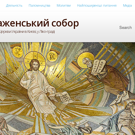
Діяльність
Паломництва
Молитви
Найпоширеніші питання
Медіа
аженський собор
Search
еркви України в Києві, у Ліко-граді