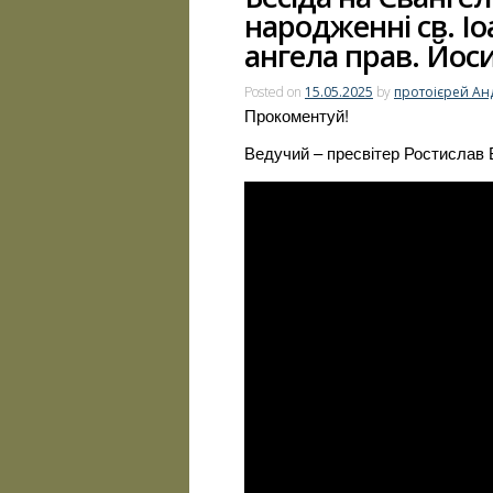
народженні св. І
ангела прав. Йос
Posted on
15.05.2025
by
протоієрей Ан
Прокоментуй!
Ведучий – пресвітер Ростислав 