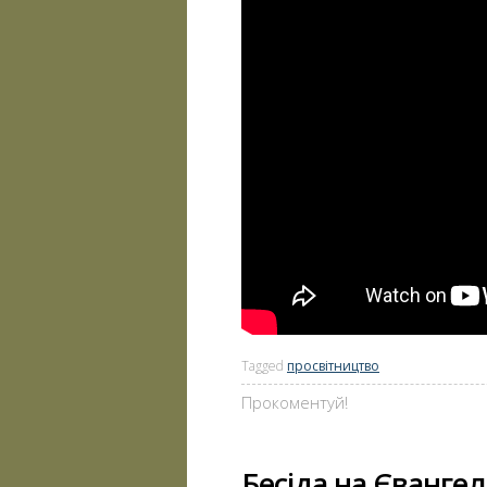
Tagged
просвітництво
Прокоментуй!
Бесіда на Євангел