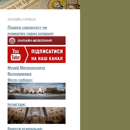
ОНЛАЙН-СЕРВІСИ
Подати сорокоуст чи
пожертву через інтернет
Музей Митрополита
Володимира
Фото собору:
Інтер'єри:
Крипта-усипальня: