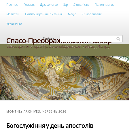
Main menu
Про нас
Розклад
Духовенство
Хор
Діяльність
Паломництва
Skip to primary content
Skip to secondary content
Молитви
Найпоширеніші питання
Медіа
Як нас знайти
Українська
Спасо-Преображенський собор
Search
Сайт ставропігійної парафії Православної Церкви України в Києві, у Ліко-граді
MONTHLY ARCHIVES:
ЧЕРВЕНЬ 2026
Богослужіння у день апостолів