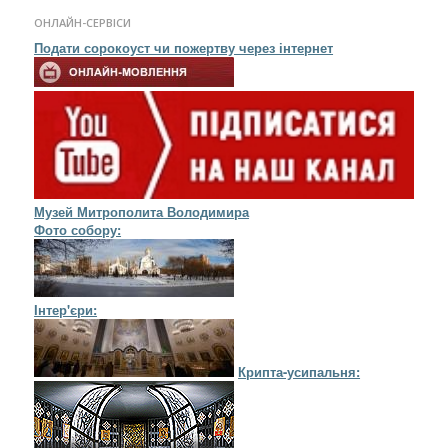
posts
ОНЛАЙН-СЕРВІСИ
Подати сорокоуст чи пожертву через інтернет
Музей Митрополита Володимира
Фото собору:
Інтер'єри:
Крипта-усипальня: