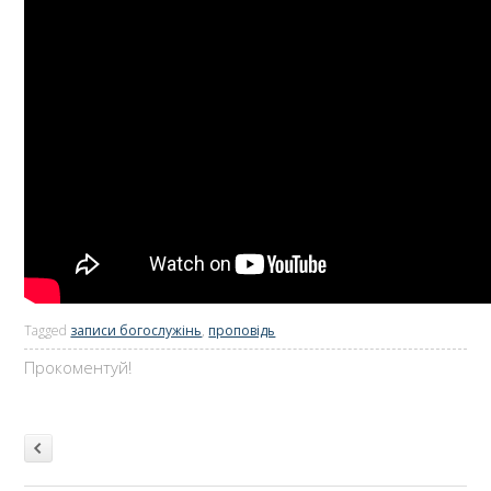
Tagged
записи богослужінь
,
проповідь
Прокоментуй!
Post navigation
Older