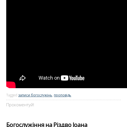
Tagged
записи богослужінь
,
проповідь
Прокоментуй!
Богослужіння на Різдво Іоана