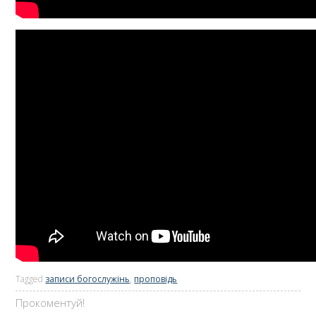
Tagged
записи богослужінь
,
проповідь
Прокоментуй!