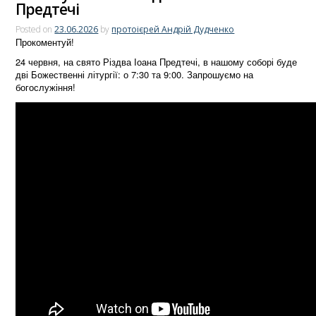
Предтечі
Posted on
23.06.2026
by
протоієрей Андрій Дудченко
Прокоментуй!
24 червня, на свято Різдва Іоана Предтечі, в нашому соборі буде
дві Божественні літургії: о 7:30 та 9:00. Запрошуємо на
богослужіння!