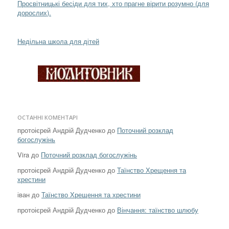
Просвітницькі бесіди для тих, хто прагне вірити розумно (для
дорослих).
Недільна школа для дітей
ОСТАННІ КОМЕНТАРІ
протоієрей Андрій Дудченко
до
Поточний розклад
богослужінь
Vira
до
Поточний розклад богослужінь
протоієрей Андрій Дудченко
до
Таїнство Хрещення та
хрестини
іван
до
Таїнство Хрещення та хрестини
протоієрей Андрій Дудченко
до
Вінчання: таїнство шлюбу