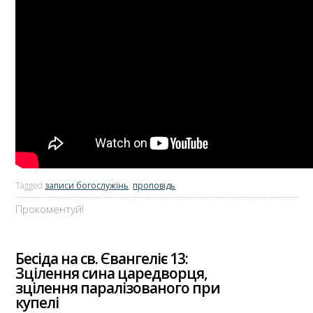
Tagged
записи богослужінь
,
проповідь
Прокоментуй!
Бесіда на св. Євангеліє 13:
Зцілення сина царедворця,
зцілення паралізованого при
купелі