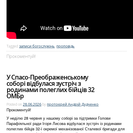
Tagged
записи богослужінь
,
проповідь
Прокоментуй!
У Спасо-Преображенському
соборі відбулася зустріч з
родинами полеглих бійців 32
ОМБр
Posted on
28.06.2026
by
протоієрей Андрій Дудченко
Прокоментуй!
У неділю 28 червня у нашому соборі за підтримки Голови
Парафіяльної ради Ігоря Лисова відбулася зустріч із родинами
полеглих бійців 32-ї окремої механізованої Сталевої бригади для