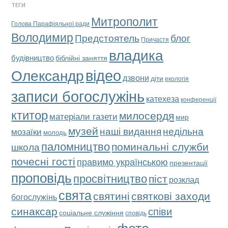
ТЕГИ
Митрополит
Голова Парафіяльної ради
Володимир
Предстоятель
блог
Причастя
владика
будівництво
біблійні заняття
відео
Олександр
дзвони
діти
екологія
записи богослужінь
катехеза
конференції
ктитор
милосердя
матеріали газети
мир
музей
наші видання
недільна
мозаїки
молодь
паломництво
поминальні служби
школа
почесні гості
правимо українською
презентації
проповідь
просвітництво
піст
розклад
свята
святкові заходи
святині
богослужінь
синаксар
співи
соціальне служіння
сповідь
фото