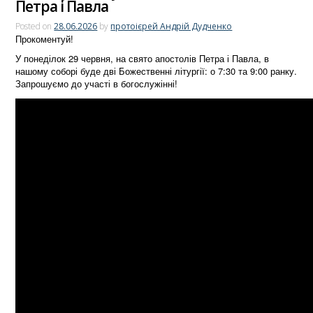
Петра і Павла
Posted on
28.06.2026
by
протоієрей Андрій Дудченко
Прокоментуй!
У понеділок 29 червня, на свято апостолів Петра і Павла, в
нашому соборі буде дві Божественні літургії: о 7:30 та 9:00 ранку.
Запрошуємо до участі в богослужінні!