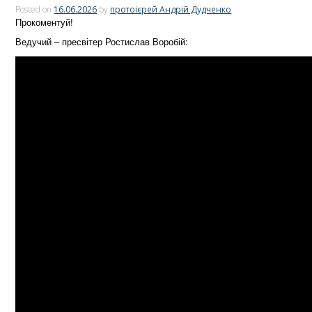
Posted on
16.06.2026
by
протоієрей Андрій Дудченко
Прокоментуй!
Ведучий – пресвітер Ростислав Воробій: