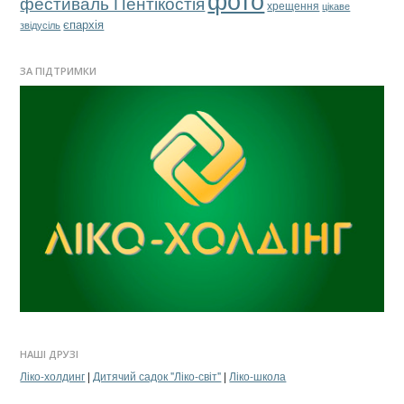
фестиваль Пентікостія
хрещення
цікаве
єпархія
звідусіль
ЗА ПІДТРИМКИ
НАШІ ДРУЗІ
Ліко-холдинг
|
Дитячий садок "Ліко-світ"
|
Ліко-школа