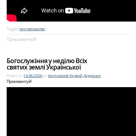
Tagged
просвітництво
Прокоментуй!
Богослужіння у неділю Всіх
святих землі Української
Posted on
14.06.2026
by
протоієрей Андрій Дудченко
Прокоментуй!